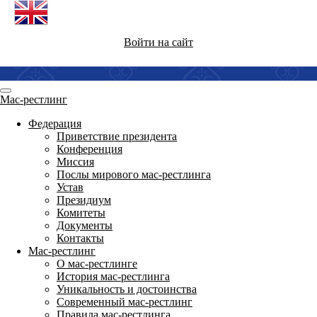
Войти на сайт
Мас-рестлинг
Федерация
Приветствие президента
Конференция
Миссия
Послы мирового мас-рестлинга
Устав
Президиум
Комитеты
Документы
Контакты
Мас-рестлинг
О мас-рестлинге
История мас-рестлинга
Уникальность и достоинства
Современный мас-рестлинг
Правила мас-рестлинга