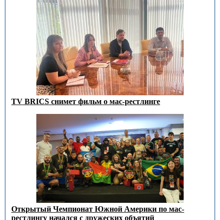
TV BRICS снимет фильм о мас-рестлинге
Открытый Чемпионат Южной Америки по мас-
рестлингу начался с дружеских объятий