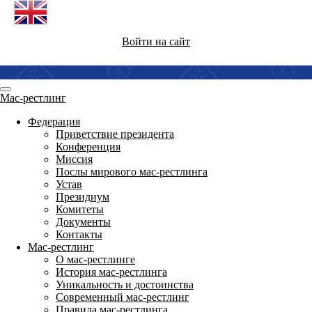
Войти на сайт
Мас-рестлинг
Федерация
Приветствие президента
Конференция
Миссия
Послы мирового мас-рестлинга
Устав
Президиум
Комитеты
Документы
Контакты
Мас-рестлинг
О мас-рестлинге
История мас-рестлинга
Уникальность и достоинства
Современный мас-рестлинг
Правила мас-рестлинга