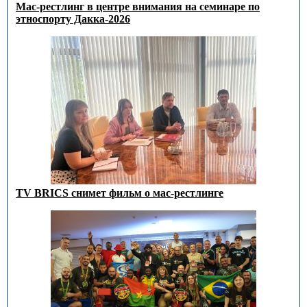
Мас-рестлинг в центре внимания на семинаре по
этноспорту Дакка-2026
TV BRICS снимет фильм о мас-рестлинге