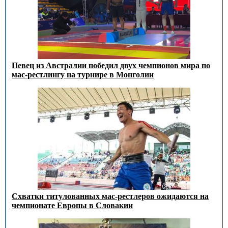
Певец из Австралии победил двух чемпионов мира по
мас-рестлингу на турнире в Монголии
Схватки титулованных мас-рестлеров ожидаются на
чемпионате Европы в Словакии