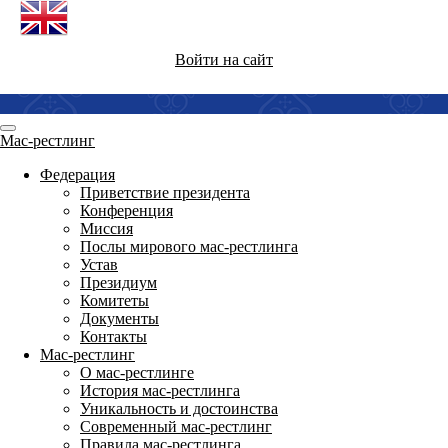
Войти на сайт
Мас-рестлинг
Федерация
Приветствие президента
Конференция
Миссия
Послы мирового мас-рестлинга
Устав
Президиум
Комитеты
Документы
Контакты
Мас-рестлинг
О мас-рестлинге
История мас-рестлинга
Уникальность и достоинства
Современный мас-рестлинг
Правила мас-рестлинга