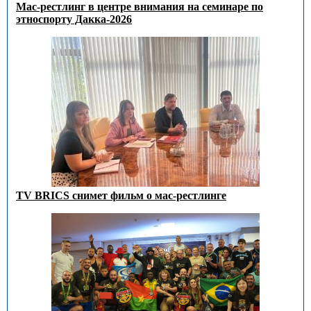
Мас-рестлинг в центре внимания на семинаре по
этноспорту Дакка-2026
TV BRICS снимет фильм о мас-рестлинге