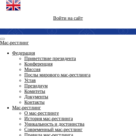
Войти на сайт
Мас-рестлинг
Федерация
Приветствие президента
Конференция
Миссия
Послы мирового мас-рестлинга
Устав
Президиум
Комитеты
Документы
Контакты
Мас-рестлинг
О мас-рестлинге
История мас-рестлинга
Уникальность и достоинства
Современный мас-рестлинг
Правила мас-рестлинга