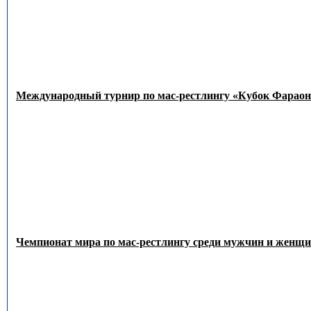
Международный турнир по мас-рестлингу «Кубок Фараон
Чемпионат мира по мас-рестлингу среди мужчин и женщин