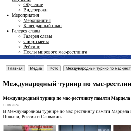
Обучение
Видеоуроки
Мероприятия
Мероприятия
Календарный план
Галерея славы
Галерея славы
Спортсмены
Рейтинг
Послы мирового мас-рестлинга
Главная
Медиа
Фото
Международный турнир по мас-рест
Международный турнир по мас-рестлинг
Международный турнир по мас-рестлингу памяти Марцела М
19.08.2024
В Международном турнире по мас-рестлингу памяти Марцела М
Польши, России и Словакии.