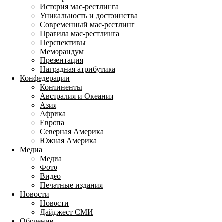
История мас-рестлинга
Уникальность и достоинства
Современный мас-рестлинг
Правила мас-рестлинга
Перспективы
Меморандум
Презентация
Наградная атрибутика
Конфедерации
Континенты
Австралия и Океания
Азия
Африка
Европа
Северная Америка
Южная Америка
Медиа
Медиа
Фото
Видео
Печатные издания
Новости
Новости
Дайджест СМИ
Обучение