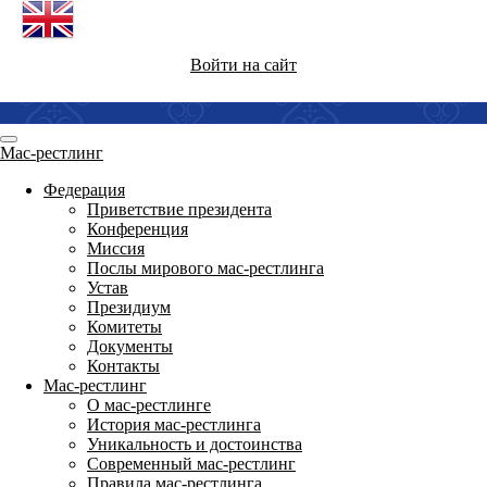
Войти на сайт
Мас-рестлинг
Федерация
Приветствие президента
Конференция
Миссия
Послы мирового мас-рестлинга
Устав
Президиум
Комитеты
Документы
Контакты
Мас-рестлинг
О мас-рестлинге
История мас-рестлинга
Уникальность и достоинства
Современный мас-рестлинг
Правила мас-рестлинга