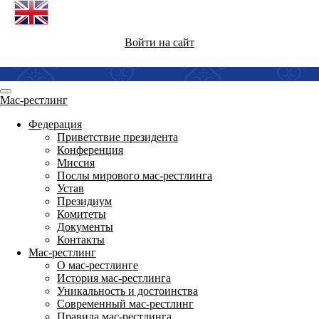
Войти на сайт
Мас-рестлинг
Федерация
Приветствие президента
Конференция
Миссия
Послы мирового мас-рестлинга
Устав
Президиум
Комитеты
Документы
Контакты
Мас-рестлинг
О мас-рестлинге
История мас-рестлинга
Уникальность и достоинства
Современный мас-рестлинг
Правила мас-рестлинга