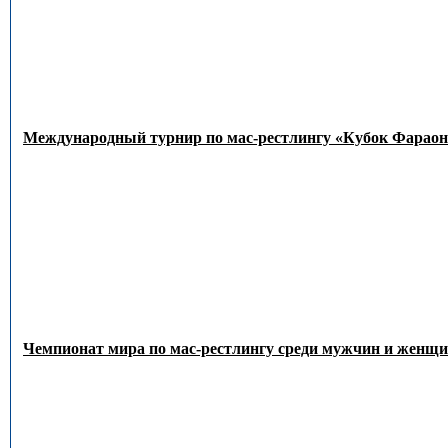
Международный турнир по мас-рестлингу «Кубок Фараон
Чемпионат мира по мас-рестлингу среди мужчин и женщин