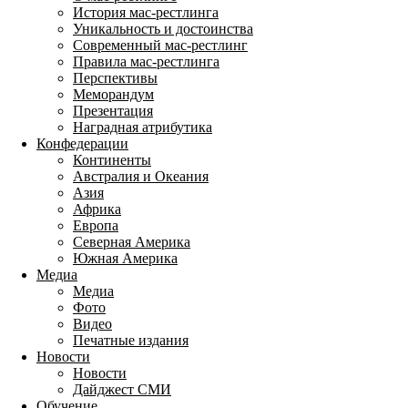
История мас-рестлинга
Уникальность и достоинства
Современный мас-рестлинг
Правила мас-рестлинга
Перспективы
Меморандум
Презентация
Наградная атрибутика
Конфедерации
Континенты
Австралия и Океания
Азия
Африка
Европа
Северная Америка
Южная Америка
Медиа
Медиа
Фото
Видео
Печатные издания
Новости
Новости
Дайджест СМИ
Обучение