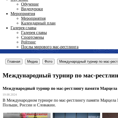
Обучение
Видеоуроки
Мероприятия
Мероприятия
Календарный план
Галерея славы
Галерея славы
Спортсмены
Рейтинг
Послы мирового мас-рестлинга
Главная
Медиа
Фото
Международный турнир по мас-рест
Международный турнир по мас-рестлинг
Международный турнир по мас-рестлингу памяти Марцела М
19.08.2024
В Международном турнире по мас-рестлингу памяти Марцела М
Польши, России и Словакии.