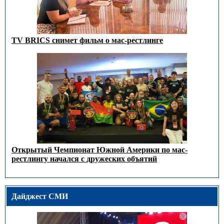
TV BRICS снимет фильм о мас-рестлинге
Открытый Чемпионат Южной Америки по мас-
рестлингу начался с дружеских объятий
Дайджест СМИ