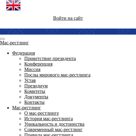
Войти на сайт
Мас-рестлинг
Федерация
Приветствие президента
Конференция
Миссия
Послы мирового мас-рестлинга
Устав
Президиум
Комитеты
Документы
Контакты
Мас-рестлинг
О мас-рестлинге
История мас-рестлинга
Уникальность и достоинства
Современный мас-рестлинг
Правила мас-рестлинга