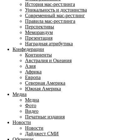
История мас-рестлинга
Уникальность и достоинства
Современный мас-рестлинг
Правила мас-рестлинга
Перспективы
Меморандум
Презентация
Наградная атрибутика
Конфедерации
Континенты
Австралия и Океания
Азия
Африка
Европа
Северная Америка
Южная Америка
Медиа
Медиа
Фото
Видео
Печатные издания
Новости
Новости
Дайджест СМИ
Обучение