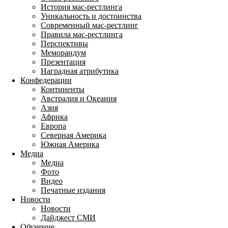
История мас-рестлинга
Уникальность и достоинства
Современный мас-рестлинг
Правила мас-рестлинга
Перспективы
Меморандум
Презентация
Наградная атрибутика
Конфедерации
Континенты
Австралия и Океания
Азия
Африка
Европа
Северная Америка
Южная Америка
Медиа
Медиа
Фото
Видео
Печатные издания
Новости
Новости
Дайджест СМИ
Обучение