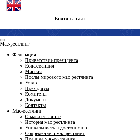
Войти на сайт
Мас-рестлинг
Федерация
Приветствие президента
Конференция
Миссия
Послы мирового мас-рестлинга
Устав
Президиум
Комитеты
Документы
Контакты
Мас-рестлинг
О мас-рестлинге
История мас-рестлинга
Уникальность и достоинства
Современный мас-рестлинг
Правила мас-рестлинга