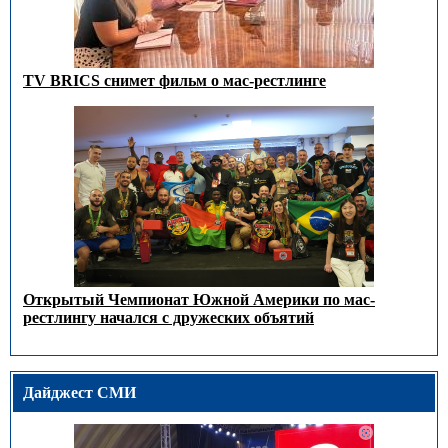
TV BRICS снимет фильм о мас-рестлинге
Открытый Чемпионат Южной Америки по мас-
рестлингу начался с дружеских объятий
Дайджест СМИ