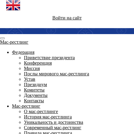
Войти на сайт
Мас-рестлинг
Федерация
Приветствие президента
Конференция
Миссия
Послы мирового мас-рестлинга
Устав
Президиум
Комитеты
Документы
Контакты
Мас-рестлинг
О мас-рестлинге
История мас-рестлинга
Уникальность и достоинства
Современный мас-рестлинг
Правила мас-рестлинга