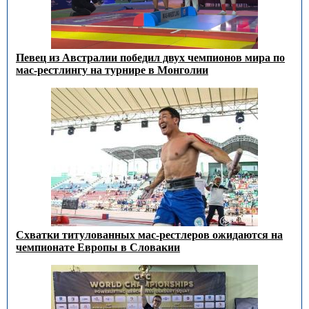
Певец из Австралии победил двух чемпионов мира по
мас-рестлингу на турнире в Монголии
Схватки титулованных мас-рестлеров ожидаются на
чемпионате Европы в Словакии