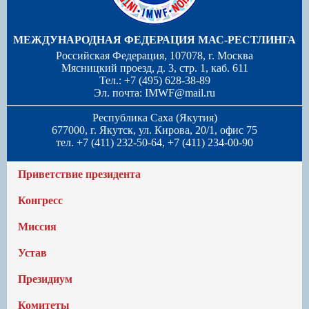
МЕЖДУНАРОДНАЯ ФЕДЕРАЦИЯ МАС-РЕСТЛИНГА
Российская Федерация, 107078, г. Москва
Мясницкий проезд, д. 3, стр. 1, каб. 611
Тел.: +7 (495) 628-38-89
Эл. почта:
IMWF@mail.ru
Республика Саха (Якутия)
677000, г. Якутск, ул. Кирова, 20/1, офис 75
тел. +7 (411) 232-50-64, +7 (411) 234-00-90
Приветствие президента
Конгресс
Миссия
Устав
Президиум
Комитеты