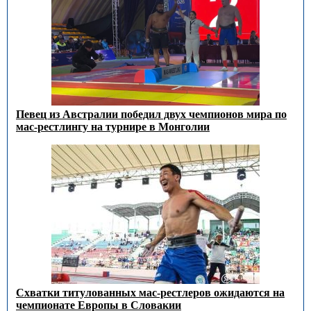
Певец из Австралии победил двух чемпионов мира по
мас-рестлингу на турнире в Монголии
Схватки титулованных мас-рестлеров ожидаются на
чемпионате Европы в Словакии