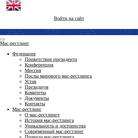
Войти на сайт
Мас-рестлинг
Федерация
Приветствие президента
Конференция
Миссия
Послы мирового мас-рестлинга
Устав
Президиум
Комитеты
Документы
Контакты
Мас-рестлинг
О мас-рестлинге
История мас-рестлинга
Уникальность и достоинства
Современный мас-рестлинг
Правила мас-рестлинга