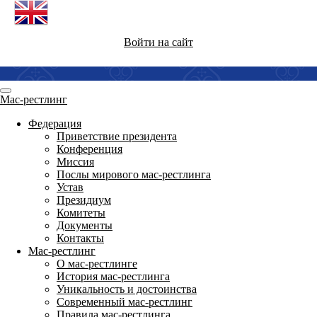
Войти на сайт
Мас-рестлинг
Федерация
Приветствие президента
Конференция
Миссия
Послы мирового мас-рестлинга
Устав
Президиум
Комитеты
Документы
Контакты
Мас-рестлинг
О мас-рестлинге
История мас-рестлинга
Уникальность и достоинства
Современный мас-рестлинг
Правила мас-рестлинга