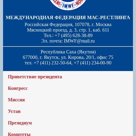
МЕЖДУНАРОДНАЯ ФЕДЕРАЦИЯ МАС-РЕСТЛИНГА
Российская Федерация, 107078, г. Москва
Мясницкий проезд, д. 3, стр. 1, каб. 611
Тел.: +7 (495) 628-38-89
Эл. почта:
IMWF@mail.ru
Республика Саха (Якутия)
677000, г. Якутск, ул. Кирова, 20/1, офис 75
тел. +7 (411) 232-50-64, +7 (411) 234-00-90
Приветствие президента
Конгресс
Миссия
Устав
Президиум
Комитеты