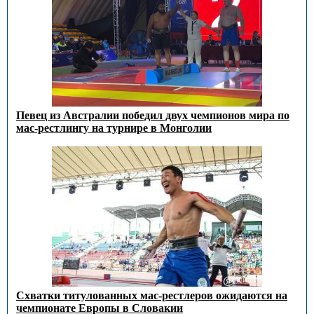
Певец из Австралии победил двух чемпионов мира по
мас-рестлингу на турнире в Монголии
Схватки титулованных мас-рестлеров ожидаются на
чемпионате Европы в Словакии