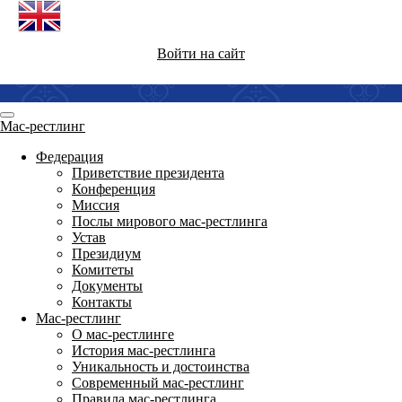
Войти на сайт
Мас-рестлинг
Федерация
Приветствие президента
Конференция
Миссия
Послы мирового мас-рестлинга
Устав
Президиум
Комитеты
Документы
Контакты
Мас-рестлинг
О мас-рестлинге
История мас-рестлинга
Уникальность и достоинства
Современный мас-рестлинг
Правила мас-рестлинга