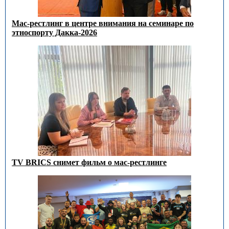
Мас-рестлинг в центре внимания на семинаре по
этноспорту Дакка-2026
TV BRICS снимет фильм о мас-рестлинге