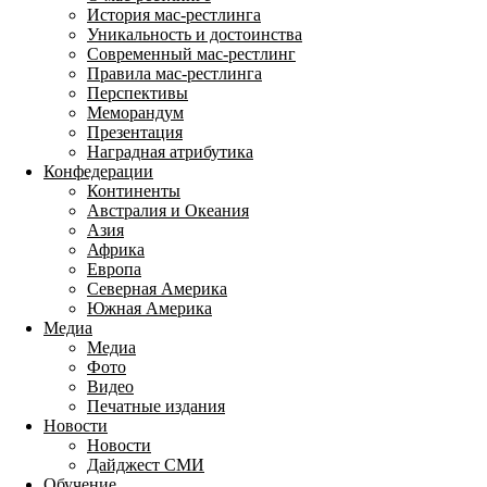
История мас-рестлинга
Уникальность и достоинства
Современный мас-рестлинг
Правила мас-рестлинга
Перспективы
Меморандум
Презентация
Наградная атрибутика
Конфедерации
Континенты
Австралия и Океания
Азия
Африка
Европа
Северная Америка
Южная Америка
Медиа
Медиа
Фото
Видео
Печатные издания
Новости
Новости
Дайджест СМИ
Обучение