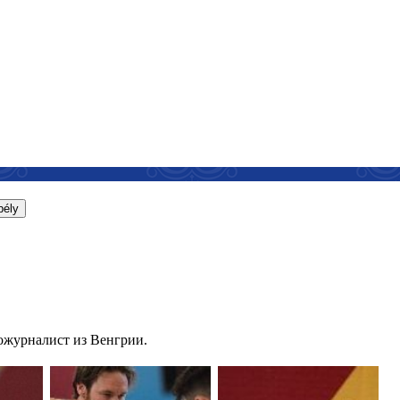
bély
тожурналист из Венгрии.