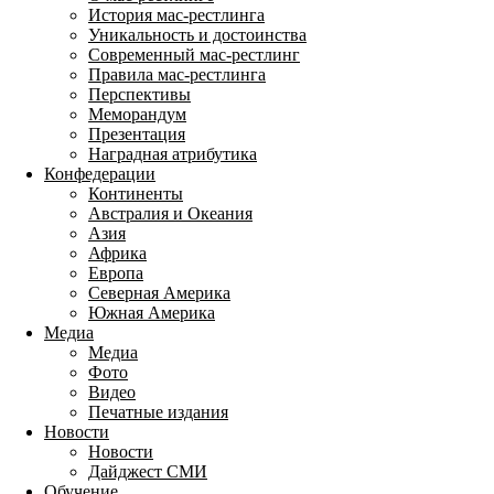
История мас-рестлинга
Уникальность и достоинства
Современный мас-рестлинг
Правила мас-рестлинга
Перспективы
Меморандум
Презентация
Наградная атрибутика
Конфедерации
Континенты
Австралия и Океания
Азия
Африка
Европа
Северная Америка
Южная Америка
Медиа
Медиа
Фото
Видео
Печатные издания
Новости
Новости
Дайджест СМИ
Обучение