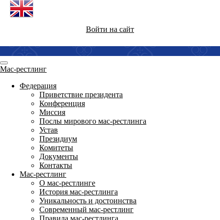
Войти на сайт
Мас-рестлинг
Федерация
Приветствие президента
Конференция
Миссия
Послы мирового мас-рестлинга
Устав
Президиум
Комитеты
Документы
Контакты
Мас-рестлинг
О мас-рестлинге
История мас-рестлинга
Уникальность и достоинства
Современный мас-рестлинг
Правила мас-рестлинга