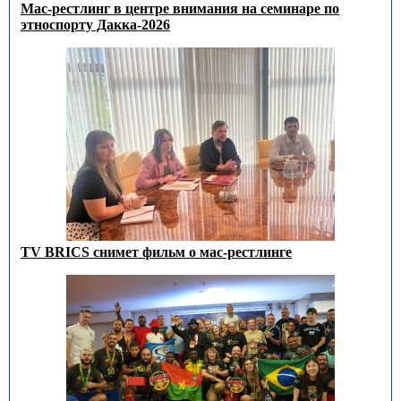
Мас-рестлинг в центре внимания на семинаре по
этноспорту Дакка-2026
TV BRICS снимет фильм о мас-рестлинге