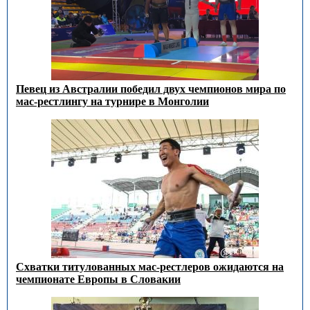
Певец из Австралии победил двух чемпионов мира по
мас-рестлингу на турнире в Монголии
Схватки титулованных мас-рестлеров ожидаются на
чемпионате Европы в Словакии