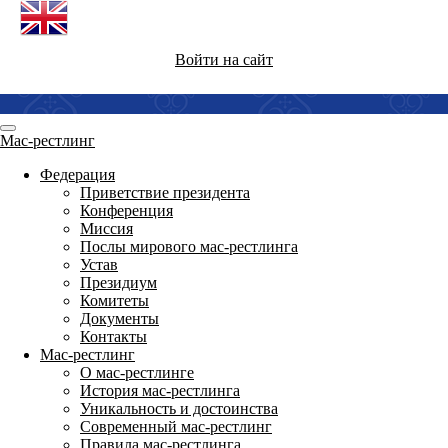
Войти на сайт
Мас-рестлинг
Федерация
Приветствие президента
Конференция
Миссия
Послы мирового мас-рестлинга
Устав
Президиум
Комитеты
Документы
Контакты
Мас-рестлинг
О мас-рестлинге
История мас-рестлинга
Уникальность и достоинства
Современный мас-рестлинг
Правила мас-рестлинга