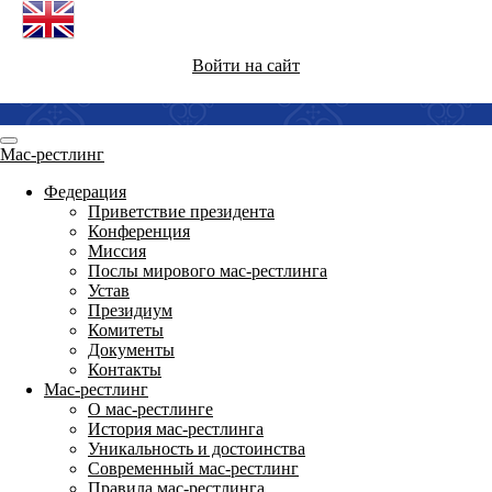
Войти на сайт
Мас-рестлинг
Федерация
Приветствие президента
Конференция
Миссия
Послы мирового мас-рестлинга
Устав
Президиум
Комитеты
Документы
Контакты
Мас-рестлинг
О мас-рестлинге
История мас-рестлинга
Уникальность и достоинства
Современный мас-рестлинг
Правила мас-рестлинга