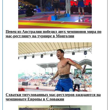
Певец из Австралии победил двух чемпионов мира по
мас-рестлингу на турнире в Монголии
Схватки титулованных мас-рестлеров ожидаются на
чемпионате Европы в Словакии