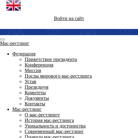
Войти на сайт
Мас-рестлинг
Федерация
Приветствие президента
Конференция
Миссия
Послы мирового мас-рестлинга
Устав
Президиум
Комитеты
Документы
Контакты
Мас-рестлинг
О мас-рестлинге
История мас-рестлинга
Уникальность и достоинства
Современный мас-рестлинг
Правила мас-рестлинга