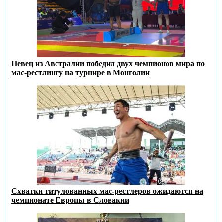
Певец из Австралии победил двух чемпионов мира по
мас-рестлингу на турнире в Монголии
Схватки титулованных мас-рестлеров ожидаются на
чемпионате Европы в Словакии